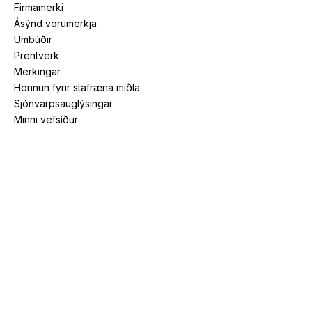
Firmamerki
Ásýnd vörumerkja
Umbúðir
Prentverk
Merkingar
Hönnun fyrir stafræna miðla
Sjónvarpsauglýsingar
Minni vefsíður