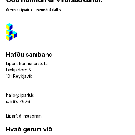
ecdc52
© 2024 Líparít. Öll réttindi áskillin.
Hafðu samband
Líparít hönnunarstofa
Lækjartorg 5
101 Reykjavík
hallo@liparit.is
s. 568 7676
Líparít á instagram
Hvað gerum við