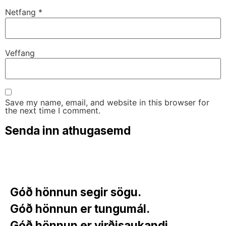
Netfang
*
Veffang
Save my name, email, and website in this browser for
the next time I comment.
Góð hönnun segir sögu.
Góð hönnun er tungumál.
6fc4fb
Góð hönnun er virðisaukandi.
3248bd