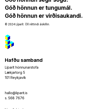
Góð hönnun er tungumál.
6fc4fb
Góð hönnun er virðisaukandi.
3248bd
ecdc52
© 2024 Líparít. Öll réttindi áskillin.
Hafðu samband
Líparít hönnunarstofa
Lækjartorg 5
101 Reykjavík
hallo@liparit.is
s. 568 7676