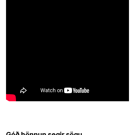
Góð hönnun segir sögu.