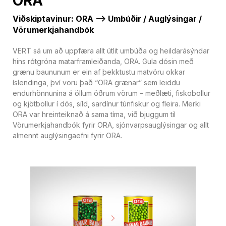
ORA
Viðskiptavinur: ORA —> Umbúðir / Auglýsingar /
Vörumerkjahandbók
VERT sá um að uppfæra allt útlit umbúða og heildarásýndar
hins rótgróna matarframleiðanda, ORA. Gula dósin með
grænu baununum er ein af þekktustu matvöru okkar
íslendinga, því voru það “ORA grænar” sem leiddu
endurhönnunina á öllum öðrum vörum – meðlæti, fiskobollur
og kjötbollur í dós, síld, sardínur túnfiskur og fleira. Merki
ORA var hreinteiknað á sama tíma, við bjuggum til
Vörumerkjahandbók fyrir ORA, sjónvarpsauglýsingar og allt
almennt auglýsingaefni fyrir ORA.