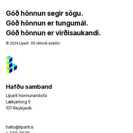
Góð hönnun segir sögu.
Góð hönnun er tungumál.
6fc4fb
Góð hönnun er virðisaukandi.
3248bd
ecdc52
© 2024 Líparít. Öll réttindi áskillin.
Hafðu samband
Líparít hönnunarstofa
Lækjartorg 5
101 Reykjavík
hallo@liparit.is