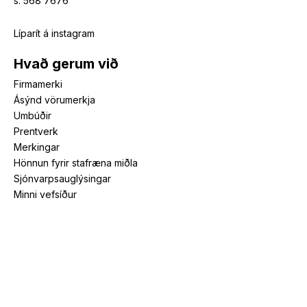
s. 568 7676
Líparít á instagram
Hvað gerum við
Firmamerki
Ásýnd vörumerkja
Umbúðir
Prentverk
Merkingar
Hönnun fyrir stafræna miðla
Sjónvarpsauglýsingar
Minni vefsíður