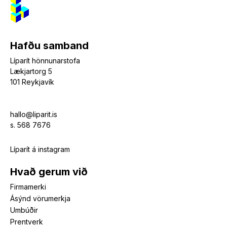
Hafðu samband
Líparít hönnunarstofa
Lækjartorg 5
101 Reykjavík
hallo@liparit.is
s. 568 7676
Líparít á instagram
Hvað gerum við
Firmamerki
Ásýnd vörumerkja
Umbúðir
Prentverk