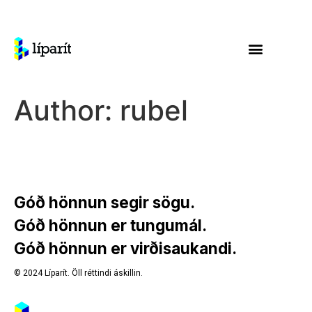
Author:
rubel
Góð hönnun segir sögu.
Góð hönnun er tungumál.
6fc4fb
Góð hönnun er virðisaukandi.
3248bd
ecdc52
© 2024 Líparít. Öll réttindi áskillin.